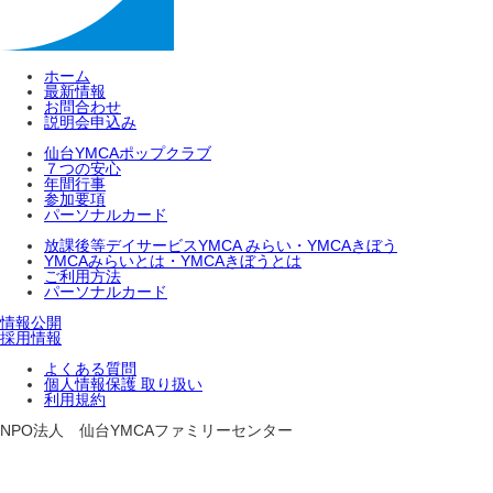
ホーム
最新情報
お問合わせ
説明会申込み
仙台YMCAポップクラブ
７つの安心
年間行事
参加要項
パーソナルカード
放課後等デイサービスYMCA みらい・YMCAきぼう
YMCAみらいとは・YMCAきぼうとは
ご利用方法
パーソナルカード
情報公開
採用情報
よくある質問
個人情報保護 取り扱い
利用規約
NPO法人 仙台YMCAファミリーセンター