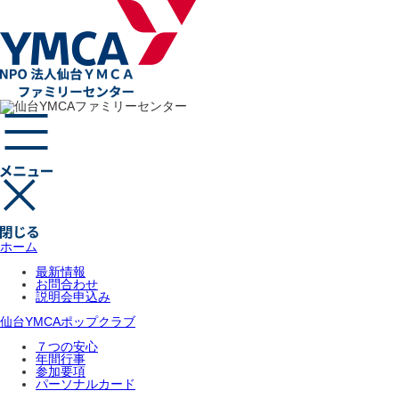
ホーム
最新情報
お問合わせ
説明会申込み
仙台YMCAポップクラブ
７つの安心
年間行事
参加要項
パーソナルカード