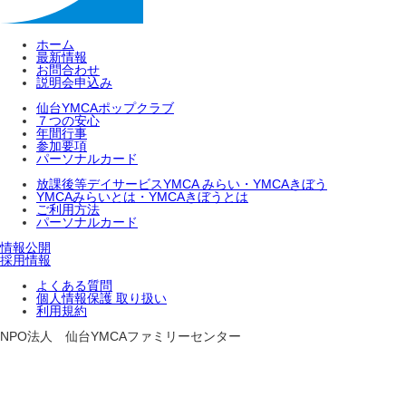
ホーム
最新情報
お問合わせ
説明会申込み
仙台YMCAポップクラブ
７つの安心
年間行事
参加要項
パーソナルカード
放課後等デイサービスYMCA みらい・YMCAきぼう
YMCAみらいとは・YMCAきぼうとは
ご利用方法
パーソナルカード
情報公開
採用情報
よくある質問
個人情報保護 取り扱い
利用規約
NPO法人 仙台YMCAファミリーセンター