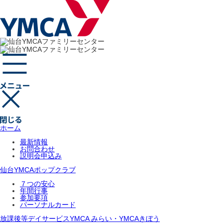
ホーム
最新情報
お問合わせ
説明会申込み
仙台YMCAポップクラブ
７つの安心
年間行事
参加要項
パーソナルカード
放課後等デイサービスYMCA みらい・YMCAきぼう