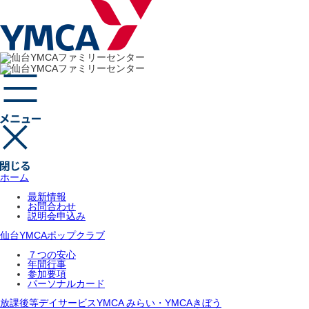
ホーム
最新情報
お問合わせ
説明会申込み
仙台YMCAポップクラブ
７つの安心
年間行事
参加要項
パーソナルカード
放課後等デイサービスYMCA みらい・YMCAきぼう