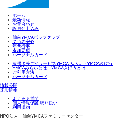
ホーム
最新情報
お問合わせ
説明会申込み
仙台YMCAポップクラブ
７つの安心
年間行事
参加要項
パーソナルカード
放課後等デイサービスYMCA みらい・YMCAきぼう
YMCAみらいとは・YMCAきぼうとは
ご利用方法
パーソナルカード
情報公開
採用情報
よくある質問
個人情報保護 取り扱い
利用規約
NPO法人 仙台YMCAファミリーセンター