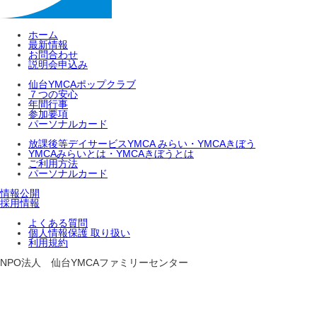
ホーム
最新情報
お問合わせ
説明会申込み
仙台YMCAポップクラブ
７つの安心
年間行事
参加要項
パーソナルカード
放課後等デイサービスYMCA みらい・YMCAきぼう
YMCAみらいとは・YMCAきぼうとは
ご利用方法
パーソナルカード
情報公開
採用情報
よくある質問
個人情報保護 取り扱い
利用規約
NPO法人 仙台YMCAファミリーセンター