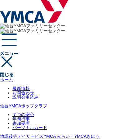
ホーム
最新情報
お問合わせ
説明会申込み
仙台YMCAポップクラブ
７つの安心
年間行事
参加要項
パーソナルカード
放課後等デイサービスYMCA みらい・YMCAきぼう