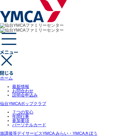
ホーム
最新情報
お問合わせ
説明会申込み
仙台YMCAポップクラブ
７つの安心
年間行事
参加要項
パーソナルカード
放課後等デイサービスYMCA みらい・YMCAきぼう