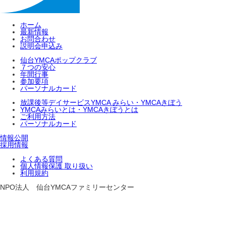
ホーム
最新情報
お問合わせ
説明会申込み
仙台YMCAポップクラブ
７つの安心
年間行事
参加要項
パーソナルカード
放課後等デイサービスYMCA みらい・YMCAきぼう
YMCAみらいとは・YMCAきぼうとは
ご利用方法
パーソナルカード
情報公開
採用情報
よくある質問
個人情報保護 取り扱い
利用規約
NPO法人 仙台YMCAファミリーセンター