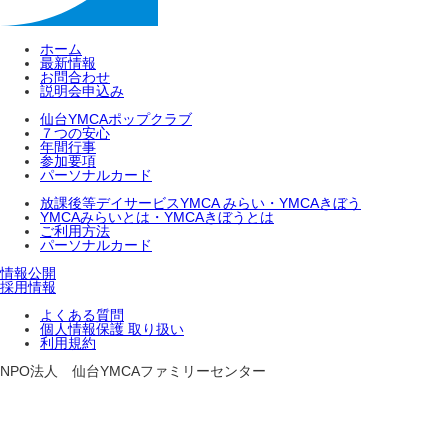
ホーム
最新情報
お問合わせ
説明会申込み
仙台YMCAポップクラブ
７つの安心
年間行事
参加要項
パーソナルカード
放課後等デイサービスYMCA みらい・YMCAきぼう
YMCAみらいとは・YMCAきぼうとは
ご利用方法
パーソナルカード
情報公開
採用情報
よくある質問
個人情報保護 取り扱い
利用規約
NPO法人 仙台YMCAファミリーセンター