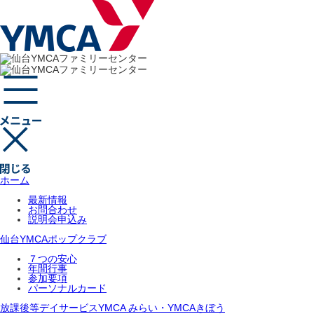
ホーム
最新情報
お問合わせ
説明会申込み
仙台YMCAポップクラブ
７つの安心
年間行事
参加要項
パーソナルカード
放課後等デイサービスYMCA みらい・YMCAきぼう