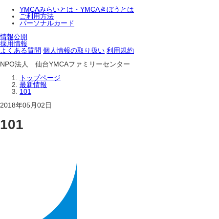
YMCAみらいとは・YMCAきぼうとは
ご利用方法
パーソナルカード
情報公開
採用情報
よくある質問
個人情報の取り扱い
利用規約
NPO法人 仙台YMCAファミリーセンター
トップページ
最新情報
101
2018年05月02日
101