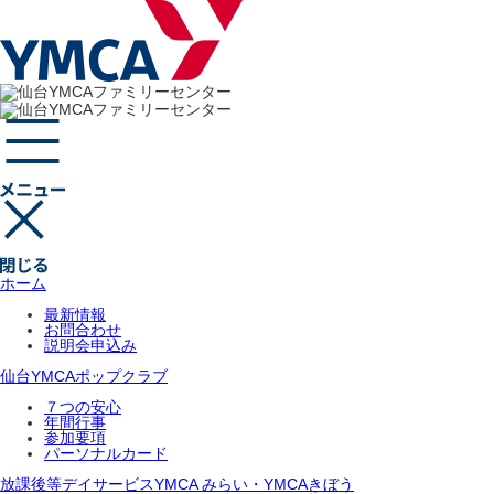
ホーム
最新情報
お問合わせ
説明会申込み
仙台YMCAポップクラブ
７つの安心
年間行事
参加要項
パーソナルカード
放課後等デイサービスYMCA みらい・YMCAきぼう