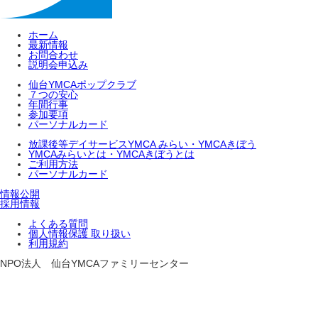
ホーム
最新情報
お問合わせ
説明会申込み
仙台YMCAポップクラブ
７つの安心
年間行事
参加要項
パーソナルカード
放課後等デイサービスYMCA みらい・YMCAきぼう
YMCAみらいとは・YMCAきぼうとは
ご利用方法
パーソナルカード
情報公開
採用情報
よくある質問
個人情報保護 取り扱い
利用規約
NPO法人 仙台YMCAファミリーセンター