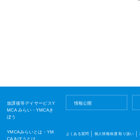
ブ
放課後等デイサービスY
情報公開
MCA みらい・YMCAき
ぼう
YMCAみらいとは・YM
よくある質問
個人情報保護 取り扱い
CAきぼうとは