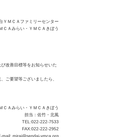
台ＹＭＣＡファミリーセンター
ＭＣＡみらい・ＹＭＣＡきぼう
及び改善目標等をお知らせいた
見、ご要望等ございましたら、
ＭＣＡみらい・ＹＭＣＡきぼう
担当：佐竹・北風
TEL:022-222-7533
FAX:022-222-2952
mail: mirai@sendai-ymca.org